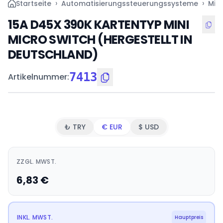
›
›
Startseite
Automatisierungssteuerungssysteme
Mini
15A D45X 390K KARTENTYP MINI
MICRO SWITCH (HERGESTELLT IN
DEUTSCHLAND)
7413
Artikelnummer
:
₺ TRY
€ EUR
$ USD
ZZGL. MWST.
6,83
€
INKL. MWST.
Hauptpreis