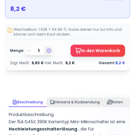
8,2
€
Wechselkurs: 1 EUR = 54.96 TL. Kurse dienen nur zur Info und
können sich beim Kauf ändern.
In den Warenkorb
Menge:
Zzgl. MwSt.
:
6,83
€
•
Inkl. MwSt.
:
8,2
€
Gesamt:
8,2
€
Beschreibung
Versand & Rücksendung
Raten
Produktbeschreibung
Der 15A D45X 390K Kartentyp Mini-Mikroschalter ist eine
Hochleistungsschalterlösung
, die für