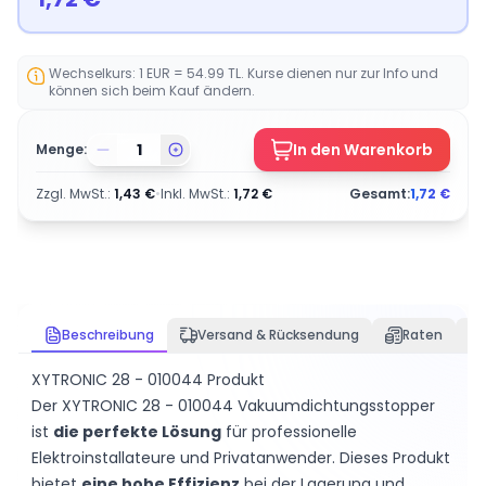
Wechselkurs: 1 EUR = 54.99 TL. Kurse dienen nur zur Info und
können sich beim Kauf ändern.
In den Warenkorb
Menge:
Zzgl. MwSt.
:
1,43
€
•
Inkl. MwSt.
:
1,72
€
Gesamt:
1,72
€
Beschreibung
Versand & Rücksendung
Raten
XYTRONIC 28 - 010044 Produkt
Der XYTRONIC 28 - 010044 Vakuumdichtungsstopper
ist
die perfekte Lösung
für professionelle
Elektroinstallateure und Privatanwender. Dieses Produkt
bietet
eine hohe Effizienz
bei der Lagerung und