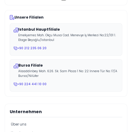
Unsere Filialen
Istanbul Hauptfiliale
Emekyemez Mah. Okçu Musa Cad. Menevşe İş Merkezi No:22/131 1.
Etage Beyoğlu/Istanbul
+90 212 235 06 20
Bursa Filiale
Alaaddinbey Mah. 626. Sk. Sam Plaza 1 No: 22 Innere Tür No: 17/A
Bursa/Nilüfer
+90 224 441 10 00
Unternehmen
Über uns