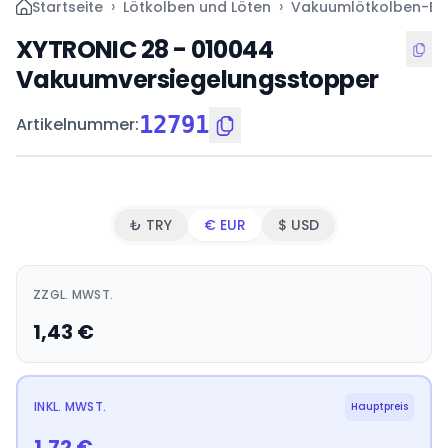
›
›
Startseite
Lötkolben und Löten
Vakuumlötkolben-Ers
XYTRONIC 28 - 010044
Vakuumversiegelungsstopper
12791
Artikelnummer
:
₺ TRY
€ EUR
$ USD
ZZGL. MWST.
1,43
€
INKL. MWST.
Hauptpreis
1,72
€