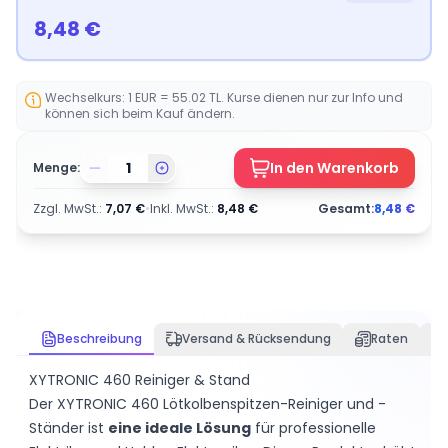
8,48
€
Wechselkurs: 1 EUR = 55.02 TL. Kurse dienen nur zur Info und
können sich beim Kauf ändern.
In den Warenkorb
Menge:
Zzgl. MwSt.
:
7,07
€
•
Inkl. MwSt.
:
8,48
€
Gesamt:
8,48
€
Beschreibung
Versand & Rücksendung
Raten
XYTRONIC 460 Reiniger & Stand
Der XYTRONIC 460 Lötkolbenspitzen-Reiniger und -
Ständer ist
eine ideale Lösung
für professionelle