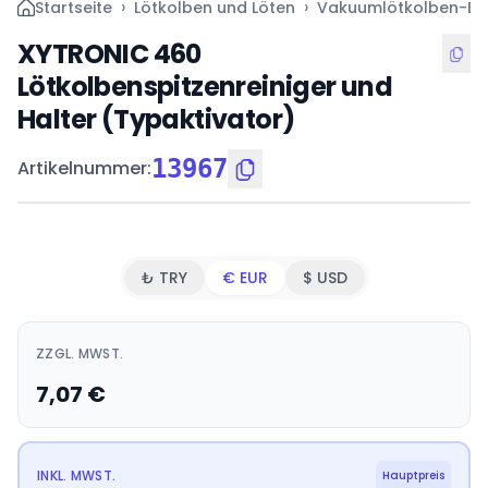
›
›
Startseite
Lötkolben und Löten
Vakuumlötkolben-Ers
XYTRONIC 460
Lötkolbenspitzenreiniger und
Halter (Typaktivator)
13967
Artikelnummer
:
₺ TRY
€ EUR
$ USD
ZZGL. MWST.
7,07
€
INKL. MWST.
Hauptpreis