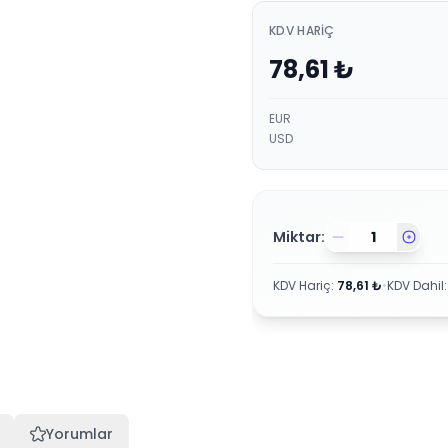
KDV HARIÇ
78,61
₺
EUR
USD
Miktar:
KDV Hariç
:
78,61
₺
•
KDV Dahil
Yorumlar