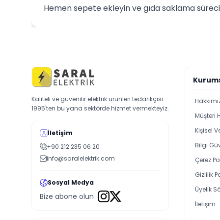
Hemen sepete ekleyin ve gıda saklama sürecini
Kurum
Kaliteli ve güvenilir elektrik ürünleri tedarikçisi.
Hakkımı
1995'ten bu yana sektörde hizmet vermekteyiz.
Müşteri 
Kişisel 
İletişim
Bilgi Güv
+90 212 235 06 20
info@saralelektrik.com
Çerez Pol
Gizlilik P
Sosyal Medya
Üyelik S
Bize abone olun
İletişim