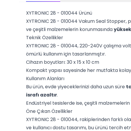
XYTRONIC 28 - 010044 Ürünü
XYTRONIC 28 - 010044 Vakum Seal Stopper, profe
ve çeşitli malzemelerin korunmasında
yüksek 
Teknik Özellikler
XYTRONIC 28 - 010044, 220-240V çalışma voltaj
ömürlü kullanım için tasarlanmıştır.
Cihazın boyutları: 30 x 15 x 10 cm
Kompakt yapısı sayesinde her mutfakta kolay
Kullanım Alanları
Bu ürün, evde yiyeceklerinizi daha uzun süre
t
israfı azaltır
.
Endüstriyel tesislerde ise, çeşitli malzemelerin
Öne Çıkan Özellikler
XYTRONIC 28 - 010044, rakiplerinden farklı ol
ve kullanıcı dostu tasarımı, bu ürünü tercih et