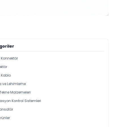
goriler
i Konnektör
ktör
l Kablo
 ve Lehimleme
 Tekne Malzemeleri
syon Kontrol Sistemleri
ansatör
rünler