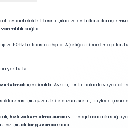
syonel elektrik tesisatçıları ve ev kullanıcıları için
mük
verimlilik
sağlar.
ı ve 50Hz frekansa sahiptir. Ağırlığı sadece 1.5 kg olan 
ca yer bulur
aze tutmak
için idealdir. Ayrıca, restoranlarda veya cater
 saklanması için güvenilir bir çözüm sunar; böylece iş süreçl
arak,
hızlı vakum alma süresi
ve enerji tasarrufu sağlayan
meniz için
ek bir güvence
sunar.