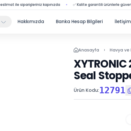
t ile siparişleriniz kapınızda
✅ Kalite garantili ürünlerle güvenli alışv
Hakkımızda
Banka Hesap Bilgileri
İletişim
›
Anasayfa
Havya ve
XYTRONIC 
Seal Stopp
12791
Ürün Kodu
: