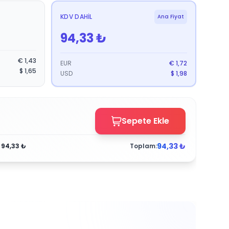
KDV DAHIL
Ana Fiyat
94,33
₺
€
1,43
EUR
€
1,72
$
1,65
USD
$
1,98
Sepete Ekle
94,33
₺
:
94,33
₺
Toplam: