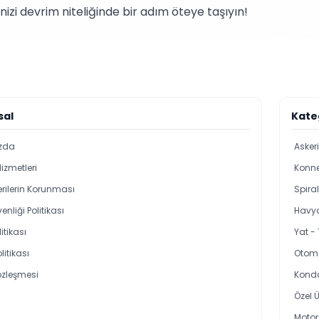
zi devrim niteliğinde bir adım öteye taşıyın!
sal
Kate
zda
Asker
Hizmetleri
Konne
Verilerin Korunması
Spira
enliği Politikası
Havya
itikası
Yat -
olitikası
Otoma
özleşmesi
Kond
Özel Ü
Motor