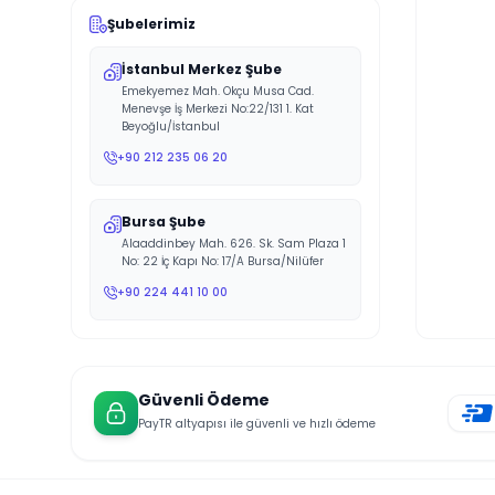
Şubelerimiz
İstanbul Merkez Şube
Emekyemez Mah. Okçu Musa Cad.
Menevşe İş Merkezi No:22/131 1. Kat
Beyoğlu/İstanbul
+90 212 235 06 20
Bursa Şube
Alaaddinbey Mah. 626. Sk. Sam Plaza 1
No: 22 İç Kapı No: 17/A Bursa/Nilüfer
+90 224 441 10 00
Güvenli Ödeme
PayTR altyapısı ile güvenli ve hızlı ödeme