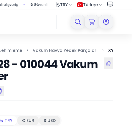
TRY
Türkçe
eriş
🔒 Güvenli ödeme sistemi ile korumalı alışveriş
🚚 1000 TL
›
›
 Lehimleme
Vakum Havya Yedek Parçaları
XYTRONIC 
28 - 010044 Vakum
er
₺ TRY
€ EUR
$ USD