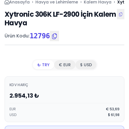
›
›
›
Anasayfa
Havya ve Lehimleme
Kalem Havya
Xytro
Xytronic 306K LF-2900 İçin Kalem
Havya
12796
Ürün Kodu
:
₺ TRY
€ EUR
$ USD
KDV HARIÇ
2.954,13
₺
EUR
€
53,69
USD
$
61,98