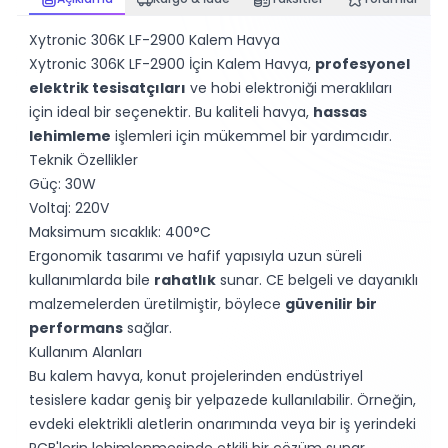
Xytronic 306K LF-2900 Kalem Havya
Xytronic 306K LF-2900 İçin Kalem Havya,
profesyonel
elektrik tesisatçıları
ve hobi elektroniği meraklıları
için ideal bir seçenektir. Bu kaliteli havya,
hassas
lehimleme
işlemleri için mükemmel bir yardımcıdır.
Teknik Özellikler
Güç: 30W
Voltaj: 220V
Maksimum sıcaklık: 400°C
Ergonomik tasarımı ve hafif yapısıyla uzun süreli
kullanımlarda bile
rahatlık
sunar. CE belgeli ve dayanıklı
malzemelerden üretilmiştir, böylece
güvenilir bir
performans
sağlar.
Kullanım Alanları
Bu kalem havya, konut projelerinden endüstriyel
tesislere kadar geniş bir yelpazede kullanılabilir. Örneğin,
evdeki elektrikli aletlerin onarımında veya bir iş yerindeki