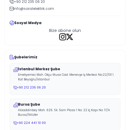
+90 212 235 06 20
info@saralelektrik.com
Sosyal Medya
Bize abone olun
Şubelerimiz
İstanbul Merkez Şube
Emekyemez Mah. Okçu Musa Cad. Menevşe İş Merkezi No:22/131 1.
Kat Beyoğlu/İstanbul
+90 212 235 06 20
Bursa Şube
Alaaddinbey Mah. 626. Sk. Sam Plaza 1 No: 22 İç Kapı No: 17/A
Bursa/Nilüfer
+90 224 441 10 00