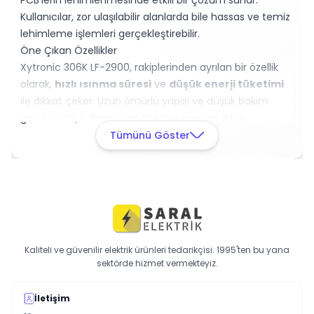
PCB'lerin lehimlenmesinde etkili bir çözüm sunar.
Kullanıcılar, zor ulaşılabilir alanlarda bile hassas ve temiz
lehimleme işlemleri gerçekleştirebilir.
Öne Çıkan Özellikler
Xytronic 306K LF-2900, rakiplerinden ayrılan bir özellik
olarak,
hızlı ısınma süresi
ve
düşük enerji tüketimi
ile dikkat çeker. Uzun ömürlü yapısı ve düşük bakım
gereksinimi, kullanıcıların memnuniyetini artırır.
Hemen sepete ekleyin ve bu etkili kalem havya ile
Tümünü Göster
lehimleme işlemlerinizi kolaylaştırın!
Kaliteli ve güvenilir elektrik ürünleri tedarikçisi. 1995'ten bu yana
sektörde hizmet vermekteyiz.
İletişim