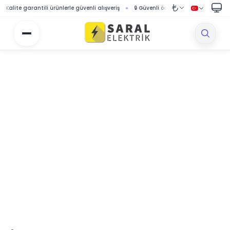
ite garantili ürünlerle güvenli alışveriş
🔒 Güvenli ödeme sistemi ile korumalı alı