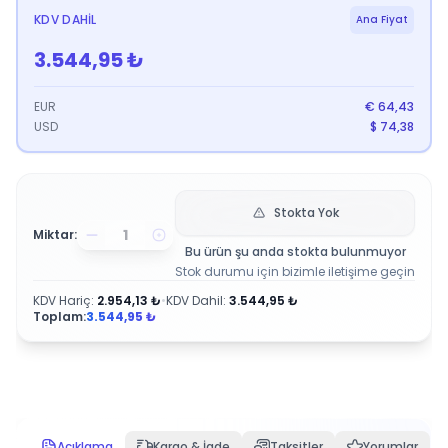
KDV DAHIL
Ana Fiyat
3.544,95
₺
EUR
€
64,43
USD
$
74,38
Stokta Yok
Miktar:
Bu ürün şu anda stokta bulunmuyor
Stok durumu için bizimle iletişime geçin
KDV Hariç
:
2.954,13
₺
•
KDV Dahil
:
3.544,95
₺
Toplam:
3.544,95
₺
Açıklama
Kargo & İade
Taksitler
Yorumlar