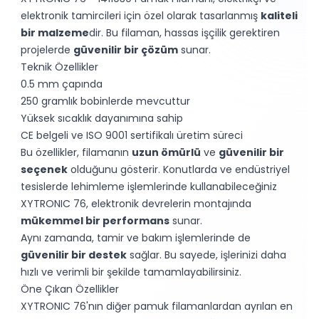
elektronik tamircileri için özel olarak tasarlanmış
kaliteli
bir malzeme
dir. Bu filaman, hassas işçilik gerektiren
projelerde
güvenilir bir çözüm
sunar.
Teknik Özellikler
0.5 mm çapında
250 gramlık bobinlerde mevcuttur
Yüksek sıcaklık dayanımına sahip
CE belgeli ve ISO 9001 sertifikalı üretim süreci
Bu özellikler, filamanın
uzun ömürlü
ve
güvenilir bir
seçenek
olduğunu gösterir. Konutlarda ve endüstriyel
tesislerde lehimleme işlemlerinde kullanabileceğiniz
XYTRONIC 76, elektronik devrelerin montajında
mükemmel bir performans
sunar.
Aynı zamanda, tamir ve bakım işlemlerinde de
güvenilir bir destek
sağlar. Bu sayede, işlerinizi daha
hızlı ve verimli bir şekilde tamamlayabilirsiniz.
Öne Çıkan Özellikler
XYTRONIC 76'nın diğer pamuk filamanlardan ayrılan en