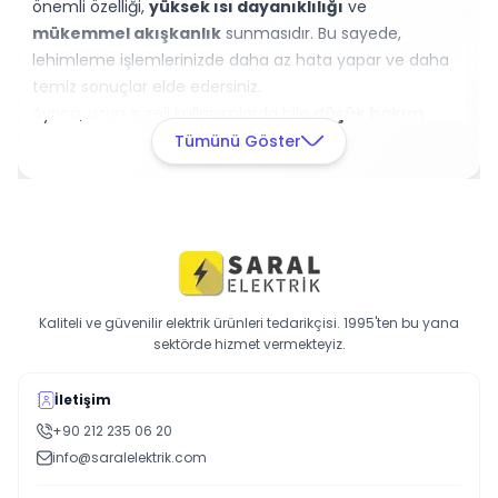
önemli özelliği,
yüksek ısı dayanıklılığı
ve
mükemmel akışkanlık
sunmasıdır. Bu sayede,
lehimleme işlemlerinizde daha az hata yapar ve daha
temiz sonuçlar elde edersiniz.
Ayrıca, uzun süreli kullanımlarda bile
düşük bakım
gerektirir. Hemen XYTRONIC 76 - 1411030 Pamuk
Tümünü Göster
Filamanı'nı sepete ekleyin ve projelerinizi profesyonel bir
dokunuşla tamamlayın.
Kaliteli ve güvenilir elektrik ürünleri tedarikçisi. 1995'ten bu yana
sektörde hizmet vermekteyiz.
İletişim
+90 212 235 06 20
info@saralelektrik.com