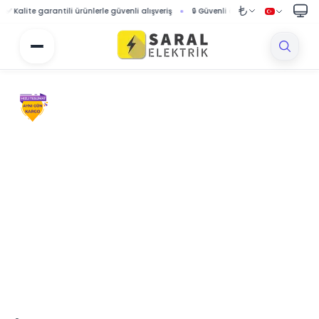
ite garantili ürünlerle güvenli alışveriş
🔒 Güvenli ödeme sistemi ile korumalı alı