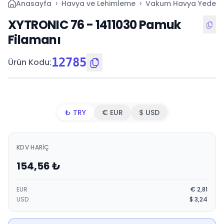
›
›
Anasayfa
Havya ve Lehimleme
Vakum Havya Yedek P
XYTRONIC 76 - 1411030 Pamuk
Filamanı
12785
Ürün Kodu
:
₺ TRY
€ EUR
$ USD
KDV HARIÇ
154,56
₺
EUR
€
2,81
USD
$
3,24