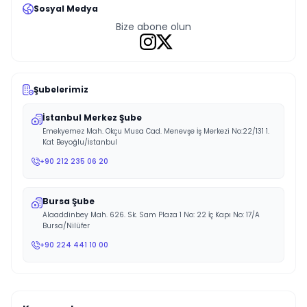
Sosyal Medya
Bize abone olun
Şubelerimiz
İstanbul Merkez Şube
Emekyemez Mah. Okçu Musa Cad. Menevşe İş Merkezi No:22/131 1.
Kat Beyoğlu/İstanbul
+90 212 235 06 20
Bursa Şube
Alaaddinbey Mah. 626. Sk. Sam Plaza 1 No: 22 İç Kapı No: 17/A
Bursa/Nilüfer
+90 224 441 10 00