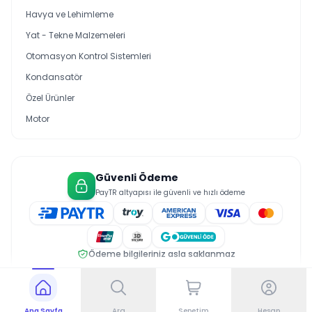
Havya ve Lehimleme
Yat - Tekne Malzemeleri
Otomasyon Kontrol Sistemleri
Kondansatör
Özel Ürünler
Motor
Güvenli Ödeme
PayTR altyapısı ile güvenli ve hızlı ödeme
Ödeme bilgileriniz asla saklanmaz
© 2026 Saral Elektrik. Tüm hakları saklıdır.
Gizlilik Politikası
Üyelik Sözleşmesi
Çerez Politikası
Ana Sayfa
Ara
Sepetim
Hesap