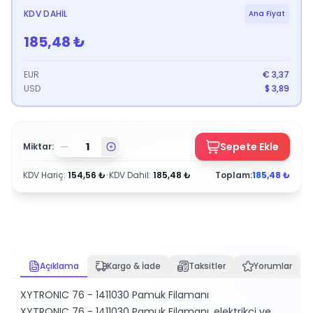
KDV DAHIL
Ana Fiyat
185,48
₺
EUR
€
3,37
USD
$
3,89
Sepete Ekle
Miktar:
KDV Hariç
:
154,56
₺
•
KDV Dahil
:
185,48
₺
Toplam:
185,48
₺
Açıklama
Kargo & İade
Taksitler
Yorumlar
XYTRONIC 76 - 1411030 Pamuk Filamanı
XYTRONIC 76 - 1411030 Pamuk Filamanı, elektrikçi ve