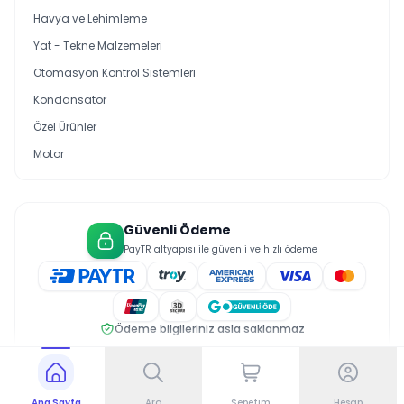
Havya ve Lehimleme
Yat - Tekne Malzemeleri
Otomasyon Kontrol Sistemleri
Kondansatör
Özel Ürünler
Motor
Güvenli Ödeme
PayTR altyapısı ile güvenli ve hızlı ödeme
Ödeme bilgileriniz asla saklanmaz
© 2026 Saral Elektrik. Tüm hakları saklıdır.
Gizlilik Politikası
Üyelik Sözleşmesi
Çerez Politikası
Ana Sayfa
Ara
Sepetim
Hesap