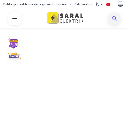
te garantili ürünlerle güvenli alışveriş
🔒 Güvenli ödeme sistemi ile korumalı alış