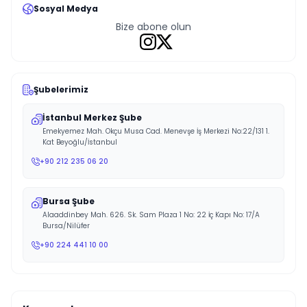
Sosyal Medya
Bize abone olun
Şubelerimiz
İstanbul Merkez Şube
Emekyemez Mah. Okçu Musa Cad. Menevşe İş Merkezi No:22/131 1.
Kat Beyoğlu/İstanbul
+90 212 235 06 20
Bursa Şube
Alaaddinbey Mah. 626. Sk. Sam Plaza 1 No: 22 İç Kapı No: 17/A
Bursa/Nilüfer
+90 224 441 10 00