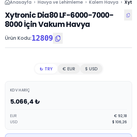
›
›
›
Anasayfa
Havya ve Lehimleme
Kalem Havya
Xytro
Xytronic Dia80 LF-6000-7000-
8000 İçin Vakum Havya
12809
Ürün Kodu
:
₺ TRY
€ EUR
$ USD
KDV HARIÇ
5.066,4
₺
EUR
€
92,18
USD
$
106,26