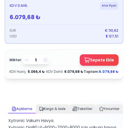
KDV DAHIL
Ana Fiyat
6.079,68
₺
EUR
€
110,62
USD
$
127,51
Sepete Ekle
Miktar:
KDV Hariç
:
5.066,4
₺
•
KDV Dahil
:
6.079,68
₺
Toplam:
6.079,68
₺
Açıklama
Kargo & İade
Taksitler
Yorumlar
Xytronic Vakum Havya
Xytronic Dia80 LF-6000-7000-8000 için vakum havya,