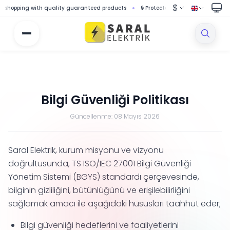
hopping with quality guaranteed products
🔒 Protected shopping with secure 
Bilgi Güvenliği Politikası
Güncellenme:
08 Mayıs 2026
Saral Elektrik, kurum misyonu ve vizyonu
doğrultusunda, TS ISO/IEC 27001 Bilgi Güvenliği
Yönetim Sistemi (BGYS) standardı çerçevesinde,
bilginin gizliliğini, bütünlüğünü ve erişilebilirliğini
sağlamak amacı ile aşağıdaki hususları taahhüt eder;
Bilgi güvenliği hedeflerini ve faaliyetlerini