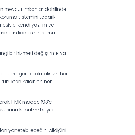
için mevcut imkanlar dahilinde
 koruma sistemini tedarik
siyle, kendi yazılım ve
arından kendisinin sorumlu
hangi bir hizmeti değiştirme ya
ya ihtara gerek kalmaksızın her
rürlükten kaldırılan her
 olarak, HMK madde 193'e
i hususunu kabul ve beyan
ından yönetebileceğini bildiğini