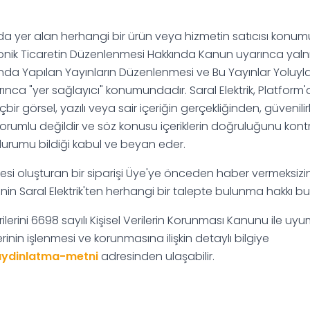
rm'da yer alan herhangi bir ürün veya hizmetin satıcısı 
ektronik Ticaretin Düzenlenmesi Hakkında Kanun uyarınca yaln
mında Yapılan Yayınların Düzenlenmesi ve Bu Yayınlar Yoluy
nca "yer sağlayıcı" konumundadır. Saral Elektrik, Platform'
ir görsel, yazılı veya sair içeriğin gerçekliğinden, güveni
mlu değildir ve söz konusu içeriklerin doğruluğunu kontr
urumu bildiği kabul ve beyan eder.
hesi oluşturan bir siparişi Üye'ye önceden haber vermeksizi
'nin Saral Elektrik'ten herhangi bir talepte bulunma hakkı 
verilerini 6698 sayılı Kişisel Verilerin Korunması Kanunu ile u
erinin işlenmesi ve korunmasına ilişkin detaylı bilgiye
/aydinlatma-metni
adresinden ulaşabilir.