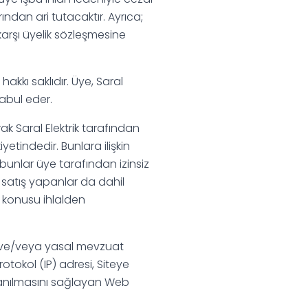
ından ari tutacaktır. Ayrıca;
 karşı üyelik sözleşmesine
akkı saklıdır. Üye, Saral
kabul eder.
rak Saral Elektrik tarafından
yetindedir. Bunlara ilişkin
 bunlar üye tarafından izinsiz
a satış yapanlar da dahil
öz konusu ihlalden
rak ve/veya yasal mevzuat
rotokol (IP) adresi, Siteye
ğlanılmasını sağlayan Web