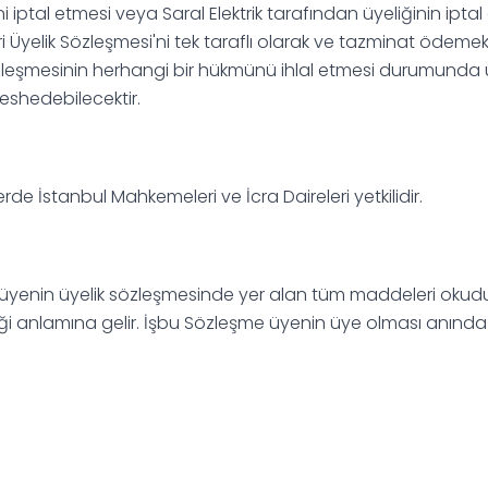
 iptal etmesi veya Saral Elektrik tarafından üyeliğinin ipta
ri Üyelik Sözleşmesi'ni tek taraflı olarak ve tazminat ödeme
sözleşmesinin herhangi bir hükmünü ihlal etmesi durumunda ü
feshedebilecektir.
lerde İstanbul Mahkemeleri ve İcra Daireleri yetkilidir.
 üyenin üyelik sözleşmesinde yer alan tüm maddeleri okud
ği anlamına gelir. İşbu Sözleşme üyenin üye olması anında ak