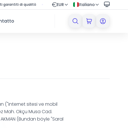
EUR
Italiano
i di qualità
🔒 Shopping protetto con sistema di pagamento sicur
ntatto
 ("internet sitesi ve mobil
mez Mah. Okçu Musa Cad.
gin AKMAN (Bundan böyle "Saral