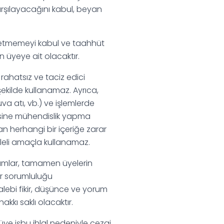
arşılayacağını kabul, beyan
l etmemeyi kabul ve taahhüt
 üyeye ait olacaktır.
rahatsız ve taciz edici
 şekilde kullanamaz. Ayrıca,
uva atı, vb.) ve işlemlerde
sine mühendislik yapma
n herhangi bir içeriğe zarar
ileli amaçla kullanamaz.
orumlar, tamamen üyelerin
bir sorumluluğu
 talebi fikir, düşünce ve yorum
kkı saklı olacaktır.
üye işbu ihlal nedeniyle cezai