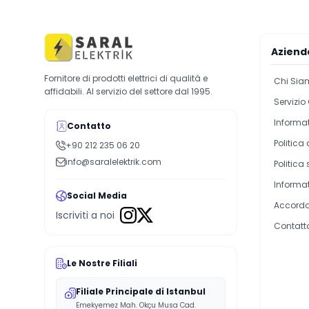
Aziend
Fornitore di prodotti elettrici di qualità e
Chi Sia
affidabili. Al servizio del settore dal 1995.
Servizio 
Informat
Contatto
Politica
+90 212 235 06 20
info@saralelektrik.com
Politica
Informat
Social Media
Accordo 
Iscriviti a noi
Contatt
Le Nostre Filiali
Filiale Principale di Istanbul
Emekyemez Mah. Okçu Musa Cad.