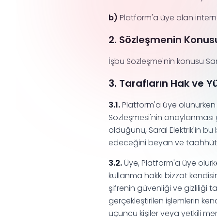
b)
Platform'a üye olan internet
2. Sözleşmenin Konus
İşbu Sözleşme'nin konusu Sara
3. Tarafların Hak ve Y
3.1.
Platform'a üye olunurken üy
Sözleşmesi'nin onaylanması ge
olduğunu, Saral Elektrik'in bu
edeceğini beyan ve taahhüt
3.2.
Üye, Platform'a üye olurke
kullanma hakkı bizzat kendisin
şifrenin güvenliği ve gizliliğ
gerçekleştirilen işlemlerin k
üçüncü kişiler veya yetkili mer