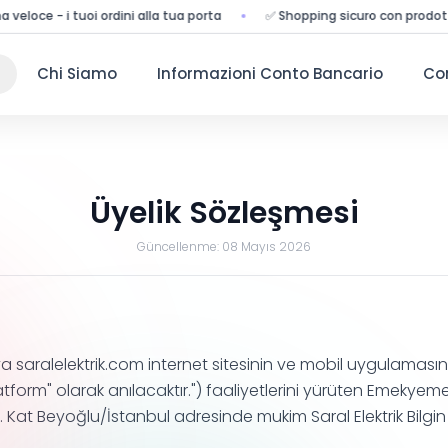
i tuoi ordini alla tua porta
✅ Shopping sicuro con prodotti garantit
Chi Siamo
Informazioni Conto Bancario
Co
Üyelik Sözleşmesi
Güncellenme:
08 Mayıs 2026
saralelektrik.com internet sitesinin ve mobil uygulamasının
orm" olarak anılacaktır.") faaliyetlerini yürüten Emekye
1. Kat Beyoğlu/İstanbul adresinde mukim Saral Elektrik Bil