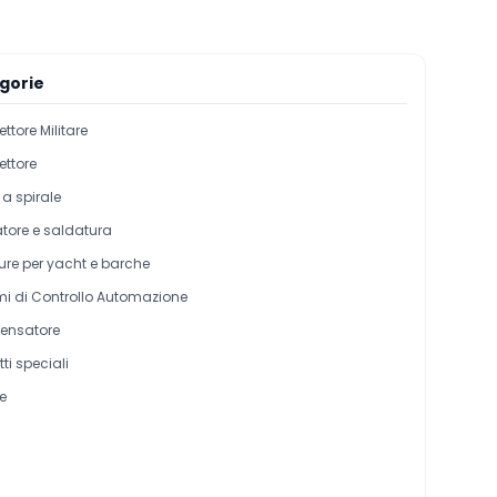
gorie
ttore Militare
ttore
a spirale
tore e saldatura
ture per yacht e barche
mi di Controllo Automazione
ensatore
ti speciali
e