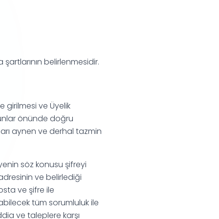
artlarının belirlenmesidir.
 girilmesi ve Üyelik
anunlar önünde doğru
rları aynen ve derhal tazmin
yenin söz konusu şifreyi
adresinin ve belirlediği
sta ve şifre ile
abilecek tüm sorumluluk ile
iddia ve taleplere karşı