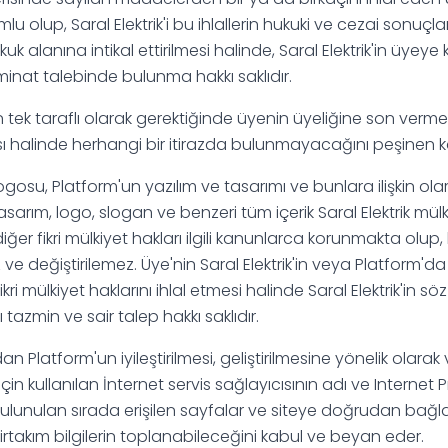
 olup, Saral Elektrik'i bu ihlallerin hukuki ve cezai sonuçlar
kuk alanına intikal ettirilmesi halinde, Saral Elektrik'in üyeye
nat talebinde bulunma hakkı saklıdır.
n tek taraflı olarak gerektiğinde üyenin üyeliğine son verme h
ması halinde herhangi bir itirazda bulunmayacağını peşinen 
ogosu, Platform'un yazılım ve tasarımı ve bunlara ilişkin ola
sarım, logo, slogan ve benzeri tüm içerik Saral Elektrik mülki
iğer fikri mülkiyet hakları ilgili kanunlarca korunmakta olup,
 ve değiştirilemez. Üye'nin Saral Elektrik'in veya Platform'd
kri mülkiyet haklarını ihlal etmesi halinde Saral Elektrik'in s
tazmin ve sair talep hakkı saklıdır.
ndan Platform'un iyileştirilmesi, geliştirilmesine yönelik ola
in kullanılan İnternet servis sağlayıcısının adı ve Internet P
e bulunulan sırada erişilen sayfalar ve siteye doğrudan ba
 birtakım bilgilerin toplanabileceğini kabul ve beyan eder.