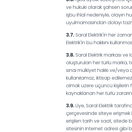
ve hukuki olarak şahsen sorumlu
işbu ihlal nedeniyle, olayın hu
uyulmamasından dolayı tazmi
3.7.
Saral Elektrik'in her zama
Elektrik'in bu hakkını kullan
3.8.
Saral Elektrik markası ve l
oluşturulan her türlü marka, ta
sınai mülkiyet hakkı ve/veya d
kullanılamaz, iktisap edilemez
olmak üzere üçüncü kişilerin fi
kaynaklanan her türlü zararını 
3.9.
Üye, Saral Elektrik tarafı
çerçevesinde siteye erişmek iç
erişilen tarih ve saat, sited
sitesinin Internet adresi gibi