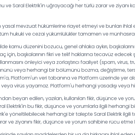
e Saral Elektrik'in uğrayacağı her türlü zarar ve ziyanı k
n yasal mevzuat hükümlerine riayet etmeyi ve bunları ihla
 tüm hukuki ve cezai yükümlülükler tamamen ve münhasıran
ilde kamu düzenini bozucu, genel ahlaka aykırı, başkalarını 
maç için, başkalarının fikri ve telif haklarına tecavüz edecek
lanmasını önleyici veya zorlaştırıcı faaliyet (spam, virus, tr
nünü veya herhangi bir bölümünü bozma, değiştirme, ter
'a, Platform'un veri tabanına ve Platform üzerinde yer ala
az veya virüs yayamaz. Platform'u herhangi yasadışı veya h
ndan beyan edilen, yazılan, kullanılan fikir, düşünce ve y
ral Elektrik'in bu fikir, düşünce ve yorumlarla ilgili herhangi 
'e yöneltilebilecek herhangi bir talepte Saral Elektrik ilgili
ar ve ziyanını fikir, düşünce ve yorum sahibine rücu etme ha
risinde sayılan maddelerden bir ya da birkaçını ihlal eden 