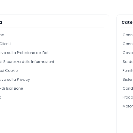
a
Cate
mo
Conne
Clienti
Conne
iva sulla Protezione dei Dati
Cavo 
 di Sicurezza delle Informazioni
Salda
 sui Cookie
Forni
iva sulla Privacy
Siste
di Iscrizione
Cond
o
Prodot
Motor