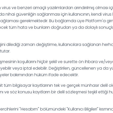
un virus ve benzeri amaçlı yazılımlardan arındırılmış olması 
da nihai güvenliğin sağlanması için kullanıcının, kendi virus
sağlaması gerekmektedir. Bu bağlamda üye Platform'a girme
ilecek tüm hata ve bunların doğrudan ya da dolaylı sonuçl
eriğini dilediği zaman değiştirme, kullanıcılara sağlanan her
tutar.
leşmesinin koşullarını hiçbir şekil ve surette ön ihbara ve/ve
ebilir veya iptal edebilir. Değiştirilen, güncellenen ya da yü
yeler bakımından hüküm ifade edecektir.
 ait tüm bilgisayar kayıtlarının tek ve gerçek münhasır delil
ı ve söz konusu kayıtların bir delil sözleşmesi teşkil ettiğ
i tercihlerini "Hesabım" bölümündeki "Kullanıcı Bilgileri" kısm