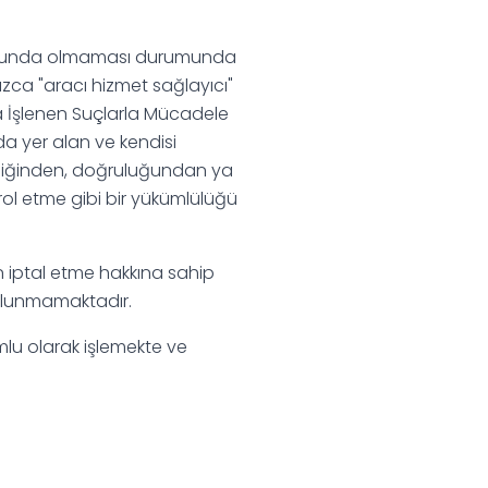
konumunda olmaması durumunda
ızca "aracı hizmet sağlayıcı"
la İşlenen Suçlarla Mücadele
da yer alan ve kendisi
lirliğinden, doğruluğundan ya
ol etme gibi bir yükümlülüğü
n iptal etme hakkına sahip
bulunmamaktadır.
yumlu olarak işlemekte ve