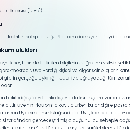
 kullanıcısı ("Üye")
u
l Elektrik'in sahip olduğu Platform'dan üyenin faydalanma ş
ükümlülükleri
elik sayfasında belirtilen bilgilerin doğru ve eksiksiz şekilde
rekmektedir. Üye verdiği kişisel ve diğer sair bilgilerin k
 bilgilerin gerçeğe aykırılığı nedeniyle uğrayacağı tüm zara
 eder.
n belirlediği şifreyi başka kişi ya da kuruluşlara veremez, ü
e aittir. Üye'nin Platform'a kayıt olurken kullandığı e posta 
i tamamen Üye'nin sorumluluğundadır. Üye, kendisine ait e-po
endisi tarafından gerçekleştirilmiş olduğunu, bu sebeple doğ
ciler tarafından Saral Elektrik'e karşı ileri sürülebilecek tüm 