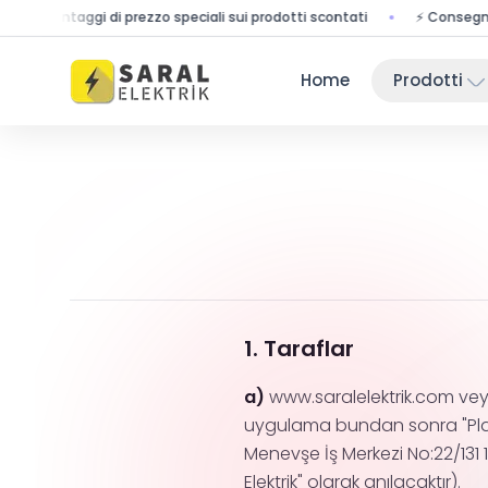
antaggi di prezzo speciali sui prodotti scontati
⚡ Consegna veloce - 
Home
Prodotti
1. Taraflar
a)
www.saralelektrik.com veya 
uygulama bundan sonra "Platf
Menevşe İş Merkezi No:22/131 
Elektrik" olarak anılacaktır).