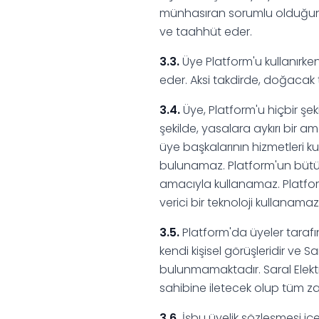
münhasıran sorumlu olduğunu v
ve taahhüt eder.
3.3.
Üye Platform'u kullanırke
eder. Aksi takdirde, doğacak
3.4.
Üye, Platform'u hiçbir şek
şekilde, yasalara aykırı bir a
üye başkalarının hizmetleri kul
bulunamaz. Platform'un bütü
amacıyla kullanamaz. Platform
verici bir teknoloji kullanam
3.5.
Platform'da üyeler tarafı
kendi kişisel görüşleridir ve Sa
bulunmamaktadır. Saral Elektrik
sahibine iletecek olup tüm zar
3.6.
İşbu üyelik sözleşmesi içe