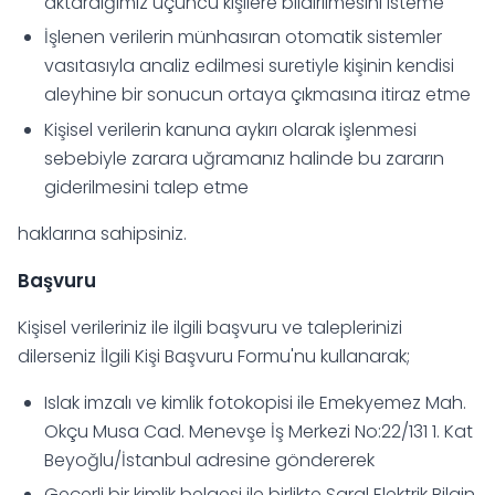
aktardığımız üçüncü kişilere bildirilmesini isteme
İşlenen verilerin münhasıran otomatik sistemler
vasıtasıyla analiz edilmesi suretiyle kişinin kendisi
aleyhine bir sonucun ortaya çıkmasına itiraz etme
Kişisel verilerin kanuna aykırı olarak işlenmesi
sebebiyle zarara uğramanız halinde bu zararın
giderilmesini talep etme
haklarına sahipsiniz.
Başvuru
Kişisel verileriniz ile ilgili başvuru ve taleplerinizi
dilerseniz İlgili Kişi Başvuru Formu'nu kullanarak;
Islak imzalı ve kimlik fotokopisi ile Emekyemez Mah.
Okçu Musa Cad. Menevşe İş Merkezi No:22/131 1. Kat
Beyoğlu/İstanbul adresine göndererek
Geçerli bir kimlik belgesi ile birlikte Saral Elektrik Bilgin