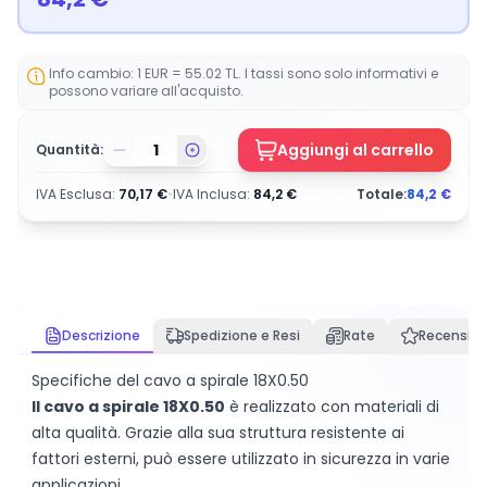
Info cambio: 1 EUR = 55.02 TL. I tassi sono solo informativi e
possono variare all'acquisto.
Aggiungi al carrello
Quantità:
IVA Esclusa
:
70,17
€
•
IVA Inclusa
:
84,2
€
Totale:
84,2
€
Descrizione
Spedizione e Resi
Rate
Recension
Specifiche del cavo a spirale 18X0.50
Il cavo a spirale 18X0.50
è realizzato con materiali di
alta qualità. Grazie alla sua struttura resistente ai
fattori esterni, può essere utilizzato in sicurezza in varie
applicazioni.