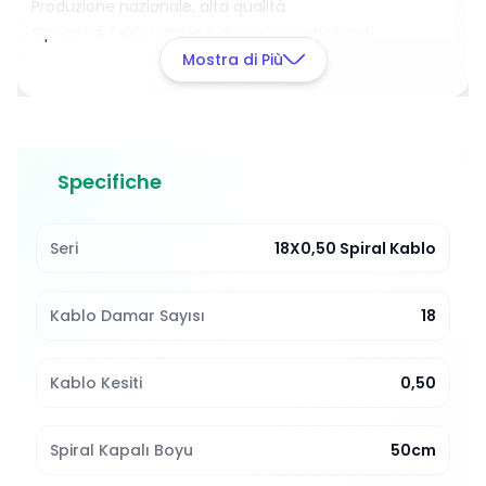
Produzione nazionale, alta qualità
Opzioni di fabbricazione di cavi personalizzati
Produciamo anche cavi speciali
in base alle tue
Mostra di Più
esigenze. Offriamo soluzioni di cavi personalizzate con
diverse lunghezze e specifiche.
Contattaci per informazioni dettagliate e per
effettuare un ordine!
Specifiche
Seri
18X0,50 Spiral Kablo
Kablo Damar Sayısı
18
Kablo Kesiti
0,50
Spiral Kapalı Boyu
50cm