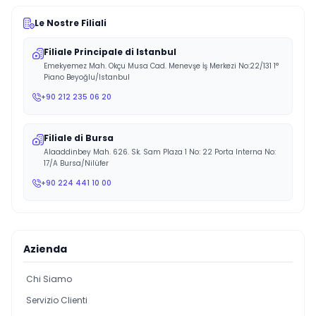
Le Nostre Filiali
Filiale Principale di Istanbul
Emekyemez Mah. Okçu Musa Cad. Menevşe İş Merkezi No:22/131 1°
Piano Beyoğlu/Istanbul
+90 212 235 06 20
Filiale di Bursa
Alaaddinbey Mah. 626. Sk. Sam Plaza 1 No: 22 Porta Interna No:
17/A Bursa/Nilüfer
+90 224 441 10 00
Azienda
Chi Siamo
Servizio Clienti