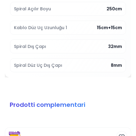
Spiral Açılır Boyu
250cm
Kablo Düz Uç Uzunluğu 1
15cm+15cm
Spiral Dış Çapı
32mm
Spiral Düz Uç Dış Çapı
8mm
Prodotti complementari