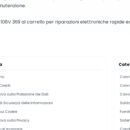
anutenzione.
06V 369 al carrello per riparazioni elettroniche rapide ed e
a
Cate
mo
Conne
Clienti
Conne
iva sulla Protezione dei Dati
Cavo 
 di Sicurezza delle Informazioni
Salda
 sui Cookie
Forni
iva sulla Privacy
Siste
di Iscrizione
Cond