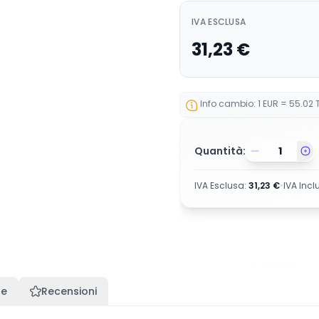
IVA ESCLUSA
31,23
€
Info cambio: 1 EUR = 55.02 T
Quantità:
IVA Esclusa
:
31,23
€
•
IVA Incl
te
Recensioni