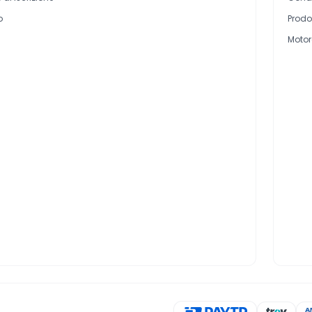
o
Prodot
Motor