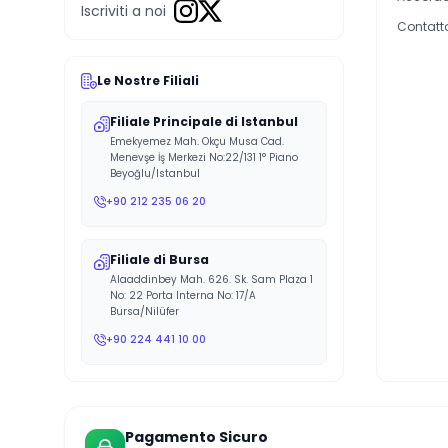
Iscriviti a noi
Contatt
Le Nostre Filiali
Filiale Principale di Istanbul
Emekyemez Mah. Okçu Musa Cad.
Menevşe İş Merkezi No:22/131 1° Piano
Beyoğlu/Istanbul
+90 212 235 06 20
Filiale di Bursa
Alaaddinbey Mah. 626. Sk. Sam Plaza 1
No: 22 Porta Interna No: 17/A
Bursa/Nilüfer
+90 224 441 10 00
Pagamento Sicuro