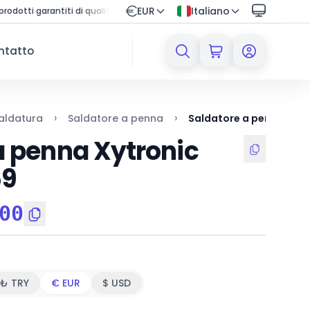
EUR
Italiano
garantiti di qualità
🔒 Shopping protetto con sistema di pagamen
ntatto
›
›
aldatura
Saldatore a penna
Saldatore a penna Xytr
a penna Xytronic
69
00
₺ TRY
€ EUR
$ USD