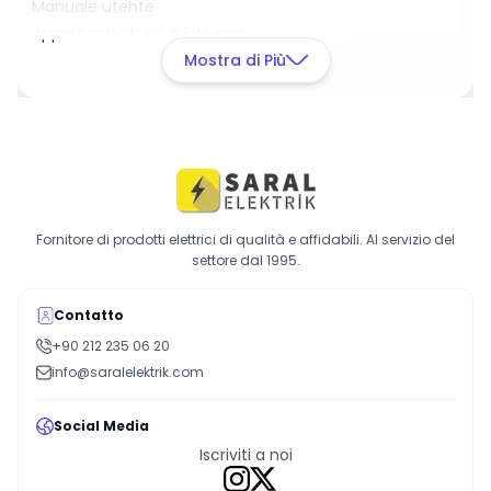
Manuale utente
Apparecchiatura di Sistema
L'unità principale è dotata di un saldatore e di un
Mostra di Più
supporto per saldatore. Queste apparecchiature
permettono agli utenti di eseguire operazioni di
saldatura in modo più efficiente.
Migliora la tua esperienza professionale di saldatura
con la stazione di saldatore Xytronic 137 TWZ a
regolazione termica. Ordina ora!
Fornitore di prodotti elettrici di qualità e affidabili. Al servizio del
settore dal 1995.
Contatto
+90 212 235 06 20
info@saralelektrik.com
Social Media
Iscriviti a noi