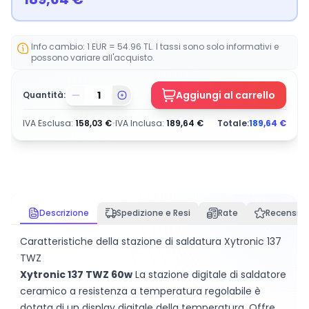
Info cambio: 1 EUR = 54.96 TL. I tassi sono solo informativi e
possono variare all'acquisto.
Aggiungi al carrello
Quantità:
IVA Esclusa
:
158,03
€
•
IVA Inclusa
:
189,64
€
Totale:
189,64
€
Descrizione
Spedizione e Resi
Rate
Recension
Caratteristiche della stazione di saldatura Xytronic 137
TWZ
Xytronic 137 TWZ 60w
La stazione digitale di saldatore
ceramico a resistenza a temperatura regolabile è
dotata di un display digitale della temperatura. Offre