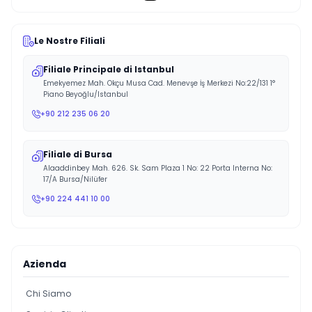
Le Nostre Filiali
Filiale Principale di Istanbul
Emekyemez Mah. Okçu Musa Cad. Menevşe İş Merkezi No:22/131 1°
Piano Beyoğlu/Istanbul
+90 212 235 06 20
Filiale di Bursa
Alaaddinbey Mah. 626. Sk. Sam Plaza 1 No: 22 Porta Interna No:
17/A Bursa/Nilüfer
+90 224 441 10 00
Azienda
Chi Siamo