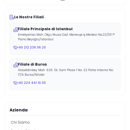
Le Nostre Filiali
Filiale Principale di Istanbul
Emekyemez Mah. Okçu Musa Cad. Menevşe İş Merkezi No:22/131 1°
Piano Beyoğlu/Istanbul
+90 212 235 06 20
Filiale di Bursa
Alaaddinbey Mah. 626. Sk. Sam Plaza 1 No: 22 Porta Interna No:
17/A Bursa/Nilüfer
+90 224 441 10 00
Azienda
Chi Siamo