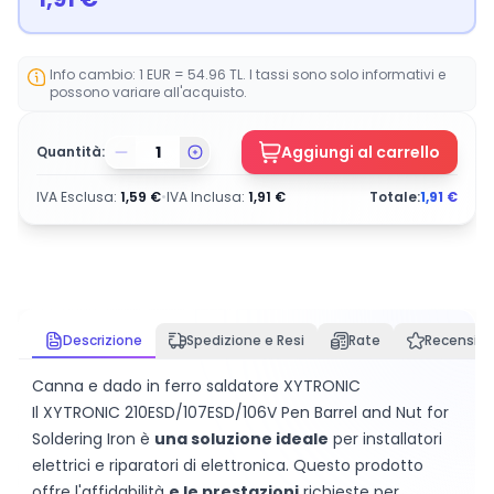
Info cambio: 1 EUR = 54.96 TL. I tassi sono solo informativi e
possono variare all'acquisto.
Aggiungi al carrello
Quantità:
IVA Esclusa
:
1,59
€
•
IVA Inclusa
:
1,91
€
Totale:
1,91
€
Descrizione
Spedizione e Resi
Rate
Recension
Canna e dado in ferro saldatore XYTRONIC
Il XYTRONIC 210ESD/107ESD/106V Pen Barrel and Nut for
Soldering Iron è
una soluzione ideale
per installatori
elettrici e riparatori di elettronica. Questo prodotto
offre l'affidabilità
e le prestazioni
richieste per