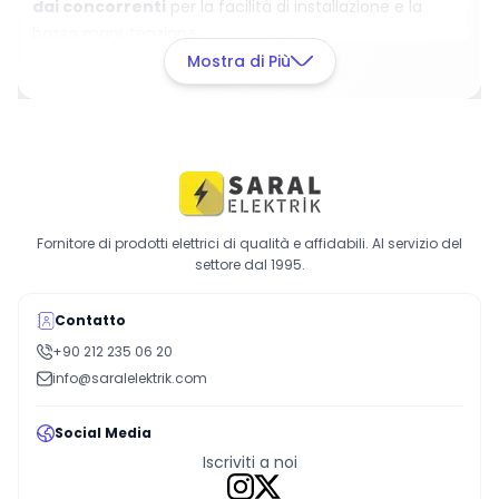
dai concorrenti
per la facilità di installazione e la
bassa manutenzione.
Con un focus sull'esperienza utente, questo prodotto
Mostra di Più
offre una scelta affidabile grazie
alle sue prestazioni
durature
.
Rendi le tue riparazioni elettroniche più efficienti
aggiungendole subito al carrello!
Fornitore di prodotti elettrici di qualità e affidabili. Al servizio del
settore dal 1995.
Contatto
+90 212 235 06 20
info@saralelektrik.com
Social Media
Iscriviti a noi