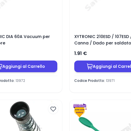
IC DIA 60A Vacuum per
XYTRONIC 210ESD / 107ESD 
ore
Canna / Dado per saldat
1.91
€
Aggiungi al Carrello
Aggiungi al Carre
rodotto
:
13972
Codice Prodotto
:
13971