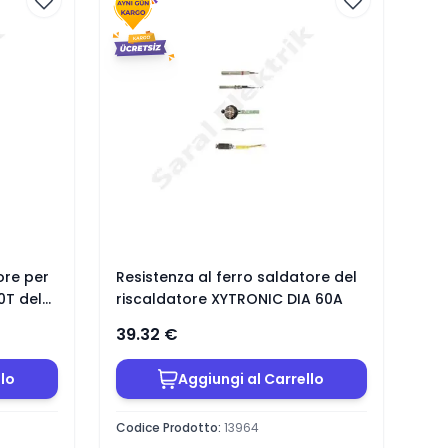
ore per
Resistenza al ferro saldatore del
0T del
riscaldatore XYTRONIC DIA 60A
39.32
€
llo
Aggiungi al Carrello
Codice Prodotto
:
13964