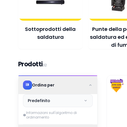
Sottoprodotti della
Punte della 
saldatura
saldatura ed 
di fum
Prodotti
32
Ordina per
Predefinito
Informazioni sull'algoritmo di
ordinamento