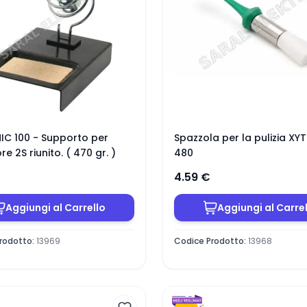
IC 100 - Supporto per
Spazzola per la pulizia X
e 2S riunito. ( 470 gr. )
480
4.59
€
Aggiungi al Carrello
Aggiungi al Carre
rodotto
:
13969
Codice Prodotto
:
13968