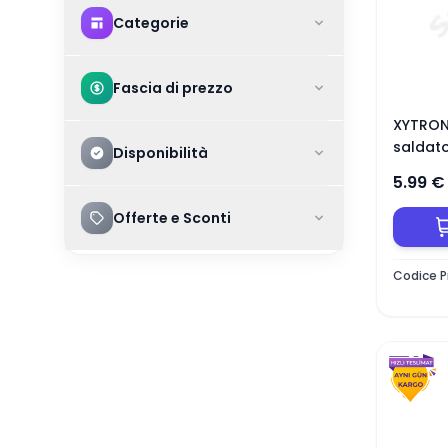
Categorie
Fascia di prezzo
XYTRON
saldat
Disponibilità
5.99
€
Offerte e Sconti
Codice P