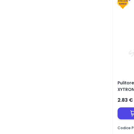
Pulitor
XYTRON
2.83
€
Codice P