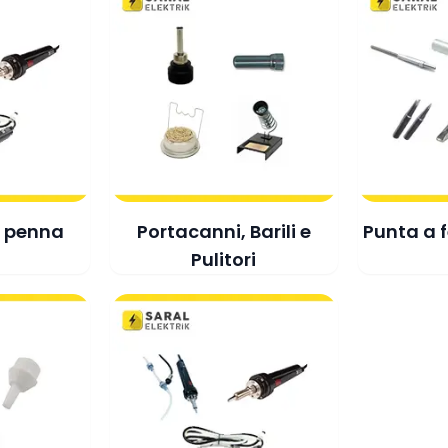
a penna
Portacanni, Barili e
Punta a f
Pulitori