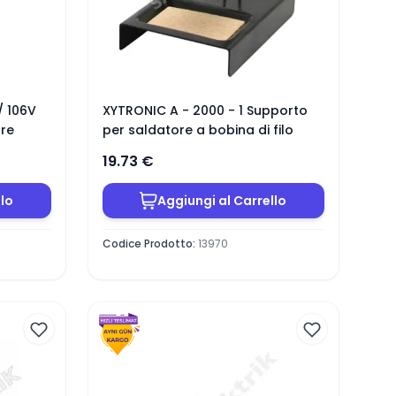
/ 106V
XYTRONIC A - 2000 - 1 Supporto
ore
per saldatore a bobina di filo
19.73
€
llo
Aggiungi al Carrello
Codice Prodotto
:
13970