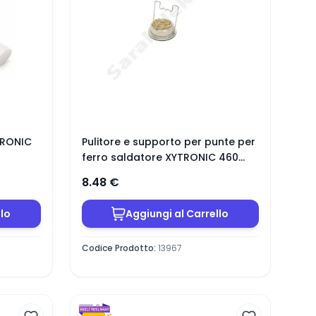
YTRONIC
Pulitore e supporto per punte per
ferro saldatore XYTRONIC 460
(Type Activator)
8.48
€
llo
Aggiungi al Carrello
Codice Prodotto
:
13967