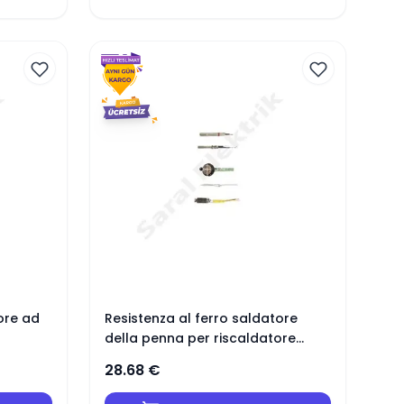
ore ad
Resistenza al ferro saldatore
della penna per riscaldatore
XYTRONIC HF-90
28.68
€