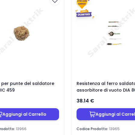
e per punte del saldatore
Resistenza al ferro saldat
IC 459
assorbitore di vuoto DIA 8
riscaldatore XYTRONIC
38.14
€
Aggiungi al Carrello
Aggiungi al Carre
rodotto
:
13966
Codice Prodotto
:
13965