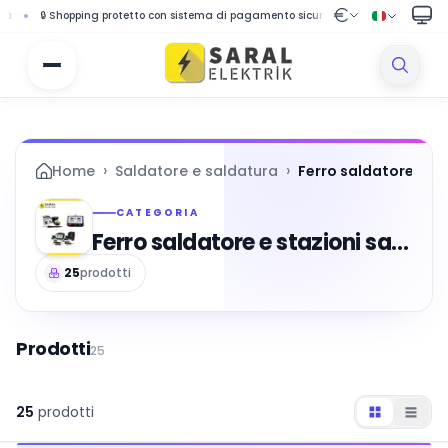
otetto con sistema di pagamento sicuro
🚚 Spedizione gratuita per ordini superi
›
›
Home
Saldatore e saldatura
Ferro saldatore e st
CATEGORIA
Ferro saldatore e stazioni saldanti
25
prodotti
Prodotti
25
25
prodotti