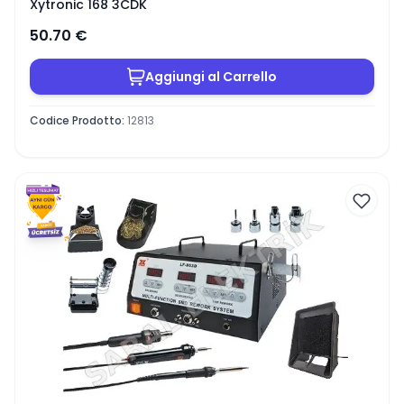
Xytronic 168 3CDK
50.70
€
Aggiungi al Carrello
Codice Prodotto
:
12813