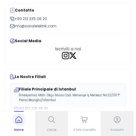
Contatto
+90 212 235 06 20
info@saralelektrik.com
Social Media
Iscriviti a noi
Le Nostre Filiali
Filiale Principale di Istanbul
Emekyemez Mah. Okçu Musa Cad. Menevşe İş Merkezi No:22/131 1°
Piano Beyoğlu/Istanbul
+90 212 235 06 20
Filiale di Bursa
Home
Cerca
Il Mio Carrello
Account
Alaaddinbey Mah. 626. Sk. Sam Plaza 1 No: 22 Porta Interna No: