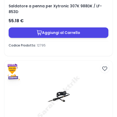
Saldatore a penna per Xytronic 307K 988DK / LF-
853D
55.18
€
Aggiungi al Carrello
Codice Prodotto
:
12795