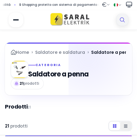
ping protetto con sistema di pagamento sicuro
🚚 Spedizione gratuita per ordin
›
›
Home
Saldatore e saldatura
Saldatore a penna
CATEGORIA
Saldatore a penna
21
prodotti
Prodotti
21
21
prodotti